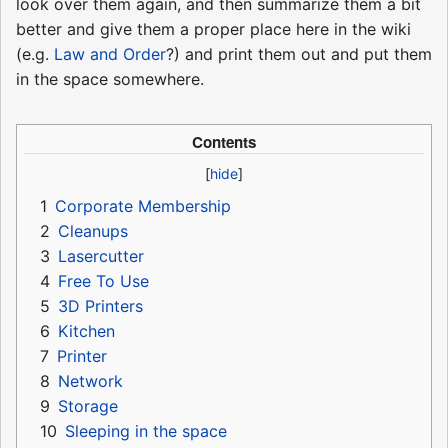
look over them again, and then summarize them a bit
better and give them a proper place here in the wiki
(e.g.
Law and Order
?) and print them out and put them
in the space somewhere.
Contents
1
Corporate Membership
2
Cleanups
3
Lasercutter
4
Free To Use
5
3D Printers
6
Kitchen
7
Printer
8
Network
9
Storage
10
Sleeping in the space