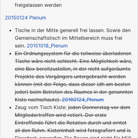
freigelassen werden
20150124 Plenum
Tische in der Mitte generell frei lassen. Sowie den
Gemeinschaftstisch im Mittelbereich muss frei
sein.
20151018_Plenum
Ein Ordnungssystem für die teilweise überladenen
Tische wäre nicht schlecht. Eine Möglichkeit wäre,
eine Box bereitzustellen, in der nicht aufgeräumte
Projekte des Vorgängers untergebracht werden
können (mit der Folge, dass dieser (dh am besten
jeder) beim Betreten des Raumes in der genannten
Kiste nachschaute).
20160124_Plenum
Zeug vom Tisch Kiste:
jeden Donnerstag vor dem
Mitgliedertreffen wird rotiert. Der erste
Eintreffende führt die Rotation durch und erntet
all den Ruhm. Kisteninhalt wird fotografiert und is
Flowdock geworfen. Die Boxen sind nicht für Müll