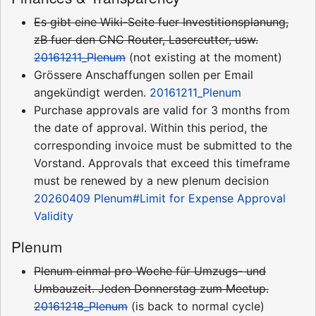
Es gibt eine Wiki-Seite fuer Investitionsplanung,
zB fuer den CNC Router, Lasercutter, usw.
20161211_Plenum
(not existing at the moment)
Grössere Anschaffungen sollen per Email
angekündigt werden.
20161211_Plenum
Purchase approvals are valid for 3 months from
the date of approval. Within this period, the
corresponding invoice must be submitted to the
Vorstand. Approvals that exceed this timeframe
must be renewed by a new plenum decision
20260409 Plenum#Limit for Expense Approval
Validity
Plenum
Plenum einmal pro Woche für Umzugs- und
Umbauzeit. Jeden Donnerstag zum Meetup.
20161218_Plenum
(is back to normal cycle)