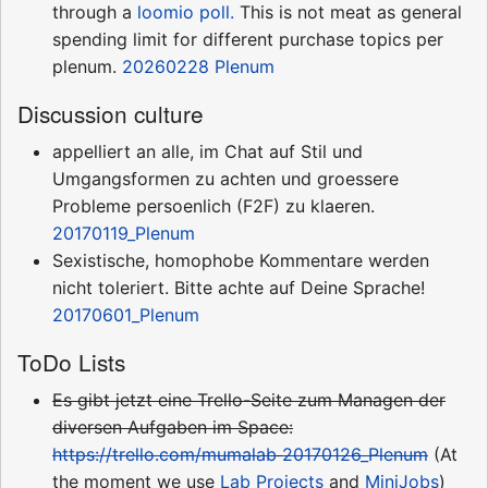
through a
loomio poll.
This is not meat as general
spending limit for different purchase topics per
plenum.
20260228 Plenum
Discussion culture
appelliert an alle, im Chat auf Stil und
Umgangsformen zu achten und groessere
Probleme persoenlich (F2F) zu klaeren.
20170119_Plenum
Sexistische, homophobe Kommentare werden
nicht toleriert. Bitte achte auf Deine Sprache!
20170601_Plenum
ToDo Lists
Es gibt jetzt eine Trello-Seite zum Managen der
diversen Aufgaben im Space:
https://trello.com/mumalab
20170126_Plenum
(At
the moment we use
Lab Projects
and
MiniJobs
)