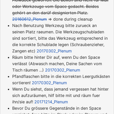
oder Werkzeuge vom Space gedacht. Beides
gehört an den darüf designierten Platz.
20160612_Plenum
=> done during cleanup
Nach Benutzung Werkzeug bitte zurueck an
seinen Platz raeumen. Die Werkzeugschubladen
sind sortiert, bitte das Werkzeug entsprechend in
die korrekte Schublade legen (Schraubenzieher,
Zangen etc)
20170302_Plenum
Räum bitte hinter Dir auf, wenn Du den Space
verlässt (Abwasch machen, Deine Sachen vom
Tisch räumen ...)
20170302_Plenum
Pfandflaschen bitte in die korrekten Leergutkästen
sortieren!
20170302_Plenum
Wenn Du siehst, dass jemand vergessen hat hinter
sich aufzuräumen, hilf bitte mit und räum fuer
ihn/sie auf!
20171214_Plenum
Bevor Du grössere Gegenstände in den Space