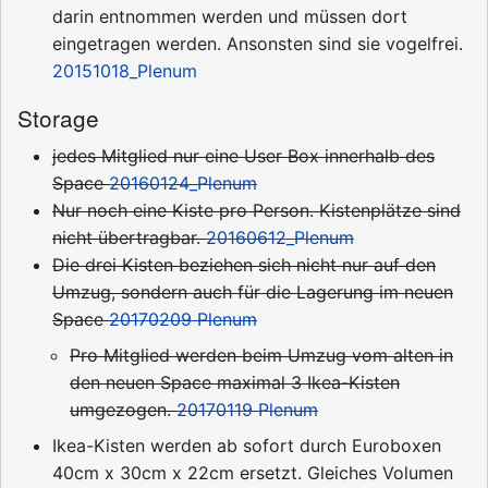
darin entnommen werden und müssen dort
eingetragen werden. Ansonsten sind sie vogelfrei.
20151018_Plenum
Storage
jedes Mitglied nur eine User Box innerhalb des
Space
20160124_Plenum
Nur noch eine Kiste pro Person. Kistenplätze sind
nicht übertragbar.
20160612_Plenum
Die drei Kisten beziehen sich nicht nur auf den
Umzug, sondern auch für die Lagerung im neuen
Space
20170209 Plenum
Pro Mitglied werden beim Umzug vom alten in
den neuen Space maximal 3 Ikea-Kisten
umgezogen.
20170119 Plenum
Ikea-Kisten werden ab sofort durch Euroboxen
40cm x 30cm x 22cm ersetzt. Gleiches Volumen